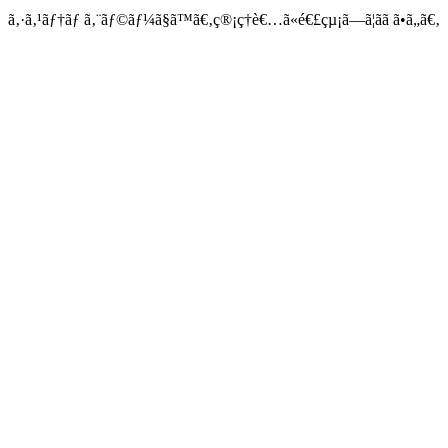
ã‚·ã‚¹ãƒ†ãƒ ã‚¨ãƒ©ãƒ¼ã§ã™ã€‚ç®¡ç†è€…ã«é€£çµ¡ã—ã¦ãã ã•ã„ã€‚