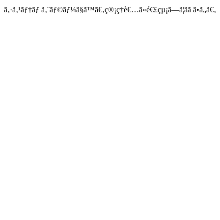
ã‚·ã‚¹ãƒ†ãƒ ã‚¨ãƒ©ãƒ¼ã§ã™ã€‚ç®¡ç†è€…ã«é€£çµ¡ã—ã¦ãã ã•ã„ã€‚