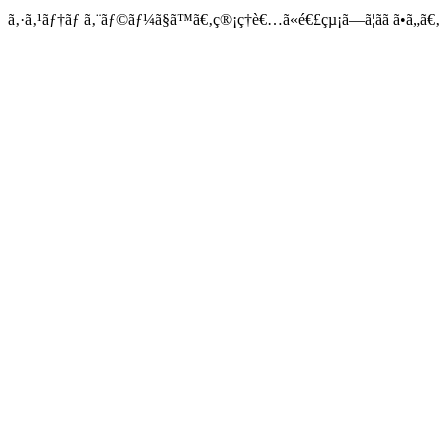
ã‚·ã‚¹ãƒ†ãƒ ã‚¨ãƒ©ãƒ¼ã§ã™ã€‚ç®¡ç†è€…ã«é€£çµ¡ã—ã¦ãã ã•ã„ã€‚