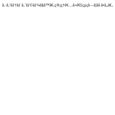
ã‚·ã‚¹ãƒ†ãƒ ã‚¨ãƒ©ãƒ¼ã§ã™ã€‚ç®¡ç†è€…ã«é€£çµ¡ã—ã¦ãã ã•ã„ã€‚