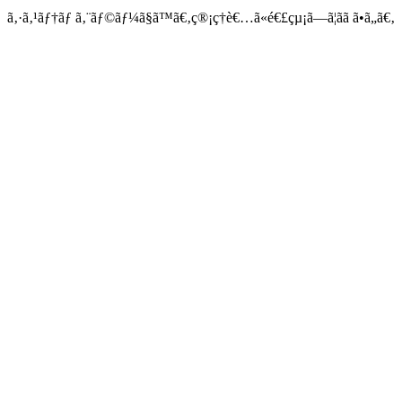
ã‚·ã‚¹ãƒ†ãƒ ã‚¨ãƒ©ãƒ¼ã§ã™ã€‚ç®¡ç†è€…ã«é€£çµ¡ã—ã¦ãã ã•ã„ã€‚