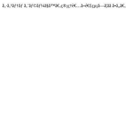
ã‚·ã‚¹ãƒ†ãƒ ã‚¨ãƒ©ãƒ¼ã§ã™ã€‚ç®¡ç†è€…ã«é€£çµ¡ã—ã¦ãã ã•ã„ã€‚