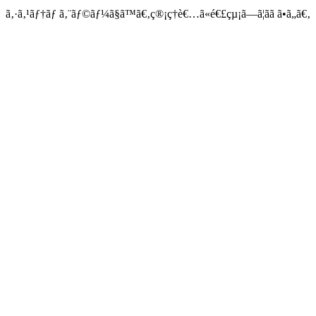
ã‚·ã‚¹ãƒ†ãƒ ã‚¨ãƒ©ãƒ¼ã§ã™ã€‚ç®¡ç†è€…ã«é€£çµ¡ã—ã¦ãã ã•ã„ã€‚