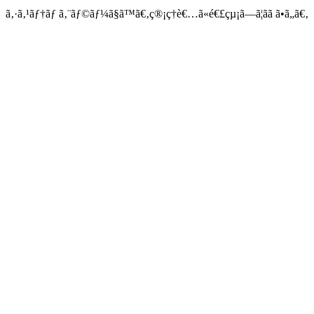
ã‚·ã‚¹ãƒ†ãƒ ã‚¨ãƒ©ãƒ¼ã§ã™ã€‚ç®¡ç†è€…ã«é€£çµ¡ã—ã¦ãã ã•ã„ã€‚