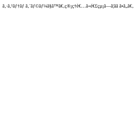
ã‚·ã‚¹ãƒ†ãƒ ã‚¨ãƒ©ãƒ¼ã§ã™ã€‚ç®¡ç†è€…ã«é€£çµ¡ã—ã¦ãã ã•ã„ã€‚