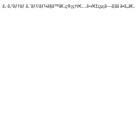
ã‚·ã‚¹ãƒ†ãƒ ã‚¨ãƒ©ãƒ¼ã§ã™ã€‚ç®¡ç†è€…ã«é€£çµ¡ã—ã¦ãã ã•ã„ã€‚