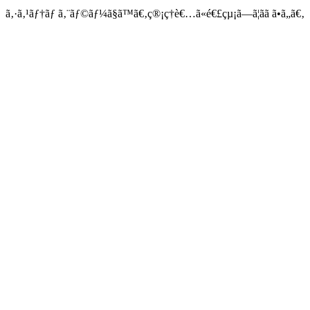
ã‚·ã‚¹ãƒ†ãƒ ã‚¨ãƒ©ãƒ¼ã§ã™ã€‚ç®¡ç†è€…ã«é€£çµ¡ã—ã¦ãã ã•ã„ã€‚