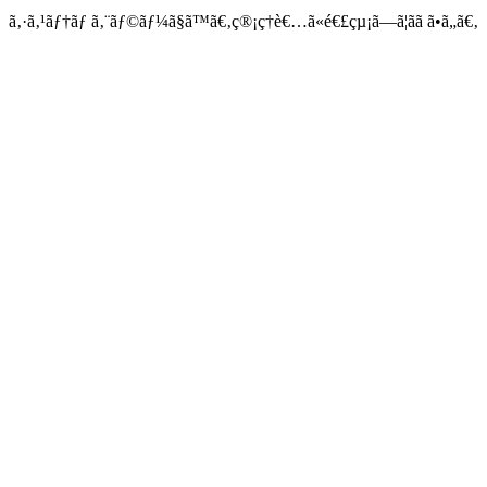
ã‚·ã‚¹ãƒ†ãƒ ã‚¨ãƒ©ãƒ¼ã§ã™ã€‚ç®¡ç†è€…ã«é€£çµ¡ã—ã¦ãã ã•ã„ã€‚