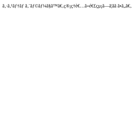
ã‚·ã‚¹ãƒ†ãƒ ã‚¨ãƒ©ãƒ¼ã§ã™ã€‚ç®¡ç†è€…ã«é€£çµ¡ã—ã¦ãã ã•ã„ã€‚