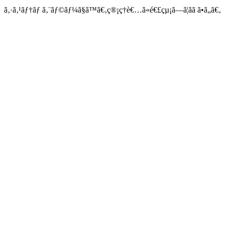
ã‚·ã‚¹ãƒ†ãƒ ã‚¨ãƒ©ãƒ¼ã§ã™ã€‚ç®¡ç†è€…ã«é€£çµ¡ã—ã¦ãã ã•ã„ã€‚