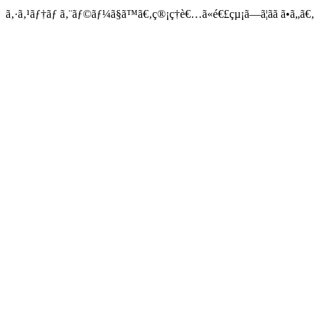
ã‚·ã‚¹ãƒ†ãƒ ã‚¨ãƒ©ãƒ¼ã§ã™ã€‚ç®¡ç†è€…ã«é€£çµ¡ã—ã¦ãã ã•ã„ã€‚