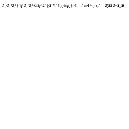
ã‚·ã‚¹ãƒ†ãƒ ã‚¨ãƒ©ãƒ¼ã§ã™ã€‚ç®¡ç†è€…ã«é€£çµ¡ã—ã¦ãã ã•ã„ã€‚