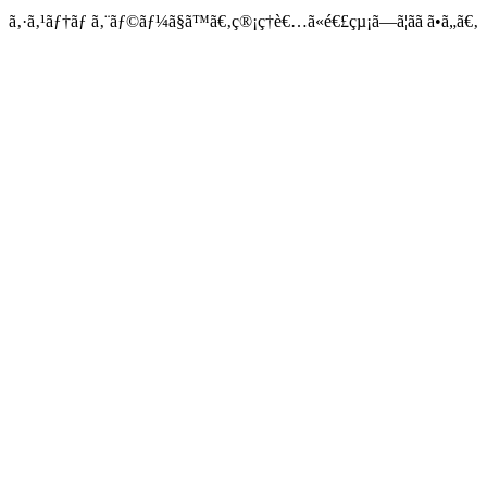
ã‚·ã‚¹ãƒ†ãƒ ã‚¨ãƒ©ãƒ¼ã§ã™ã€‚ç®¡ç†è€…ã«é€£çµ¡ã—ã¦ãã ã•ã„ã€‚