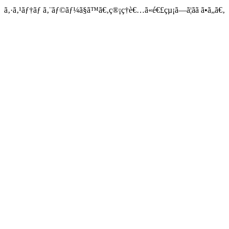
ã‚·ã‚¹ãƒ†ãƒ ã‚¨ãƒ©ãƒ¼ã§ã™ã€‚ç®¡ç†è€…ã«é€£çµ¡ã—ã¦ãã ã•ã„ã€‚