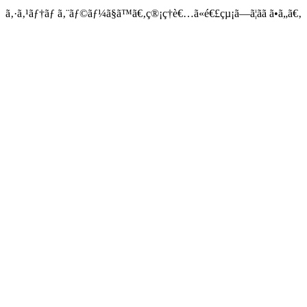
ã‚·ã‚¹ãƒ†ãƒ ã‚¨ãƒ©ãƒ¼ã§ã™ã€‚ç®¡ç†è€…ã«é€£çµ¡ã—ã¦ãã ã•ã„ã€‚