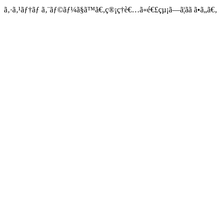
ã‚·ã‚¹ãƒ†ãƒ ã‚¨ãƒ©ãƒ¼ã§ã™ã€‚ç®¡ç†è€…ã«é€£çµ¡ã—ã¦ãã ã•ã„ã€‚