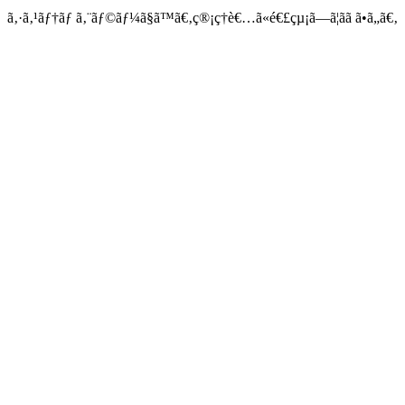
ã‚·ã‚¹ãƒ†ãƒ ã‚¨ãƒ©ãƒ¼ã§ã™ã€‚ç®¡ç†è€…ã«é€£çµ¡ã—ã¦ãã ã•ã„ã€‚