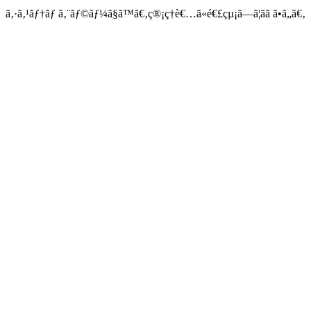
ã‚·ã‚¹ãƒ†ãƒ ã‚¨ãƒ©ãƒ¼ã§ã™ã€‚ç®¡ç†è€…ã«é€£çµ¡ã—ã¦ãã ã•ã„ã€‚