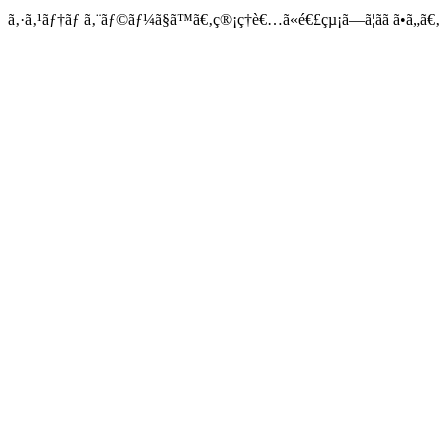
ã‚·ã‚¹ãƒ†ãƒ ã‚¨ãƒ©ãƒ¼ã§ã™ã€‚ç®¡ç†è€…ã«é€£çµ¡ã—ã¦ãã ã•ã„ã€‚