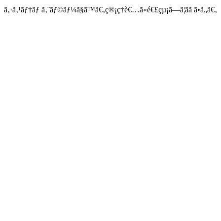
ã‚·ã‚¹ãƒ†ãƒ ã‚¨ãƒ©ãƒ¼ã§ã™ã€‚ç®¡ç†è€…ã«é€£çµ¡ã—ã¦ãã ã•ã„ã€‚