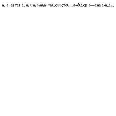
ã‚·ã‚¹ãƒ†ãƒ ã‚¨ãƒ©ãƒ¼ã§ã™ã€‚ç®¡ç†è€…ã«é€£çµ¡ã—ã¦ãã ã•ã„ã€‚