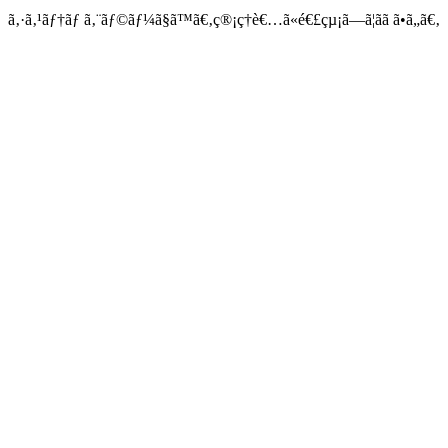
ã‚·ã‚¹ãƒ†ãƒ ã‚¨ãƒ©ãƒ¼ã§ã™ã€‚ç®¡ç†è€…ã«é€£çµ¡ã—ã¦ãã ã•ã„ã€‚