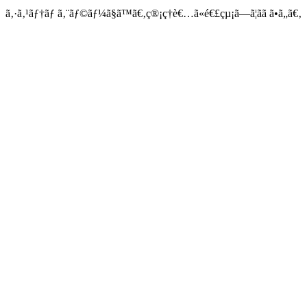
ã‚·ã‚¹ãƒ†ãƒ ã‚¨ãƒ©ãƒ¼ã§ã™ã€‚ç®¡ç†è€…ã«é€£çµ¡ã—ã¦ãã ã•ã„ã€‚