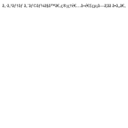
ã‚·ã‚¹ãƒ†ãƒ ã‚¨ãƒ©ãƒ¼ã§ã™ã€‚ç®¡ç†è€…ã«é€£çµ¡ã—ã¦ãã ã•ã„ã€‚