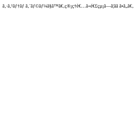
ã‚·ã‚¹ãƒ†ãƒ ã‚¨ãƒ©ãƒ¼ã§ã™ã€‚ç®¡ç†è€…ã«é€£çµ¡ã—ã¦ãã ã•ã„ã€‚