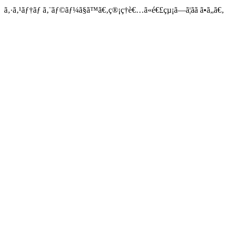
ã‚·ã‚¹ãƒ†ãƒ ã‚¨ãƒ©ãƒ¼ã§ã™ã€‚ç®¡ç†è€…ã«é€£çµ¡ã—ã¦ãã ã•ã„ã€‚