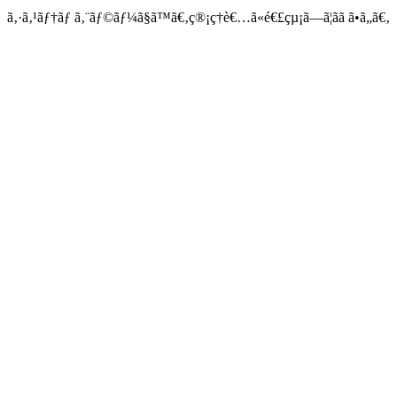
ã‚·ã‚¹ãƒ†ãƒ ã‚¨ãƒ©ãƒ¼ã§ã™ã€‚ç®¡ç†è€…ã«é€£çµ¡ã—ã¦ãã ã•ã„ã€‚