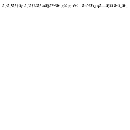
ã‚·ã‚¹ãƒ†ãƒ ã‚¨ãƒ©ãƒ¼ã§ã™ã€‚ç®¡ç†è€…ã«é€£çµ¡ã—ã¦ãã ã•ã„ã€‚