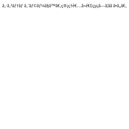
ã‚·ã‚¹ãƒ†ãƒ ã‚¨ãƒ©ãƒ¼ã§ã™ã€‚ç®¡ç†è€…ã«é€£çµ¡ã—ã¦ãã ã•ã„ã€‚