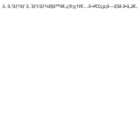
ã‚·ã‚¹ãƒ†ãƒ ã‚¨ãƒ©ãƒ¼ã§ã™ã€‚ç®¡ç†è€…ã«é€£çµ¡ã—ã¦ãã ã•ã„ã€‚