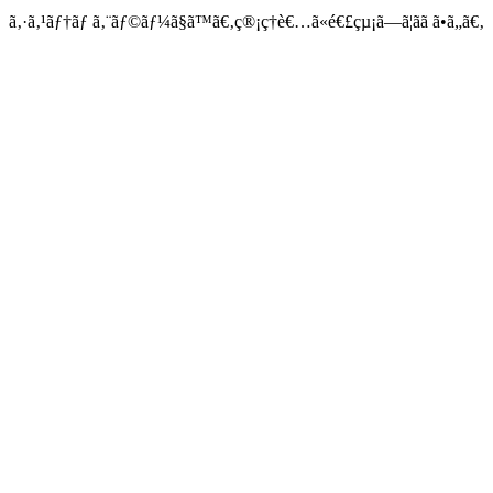
ã‚·ã‚¹ãƒ†ãƒ ã‚¨ãƒ©ãƒ¼ã§ã™ã€‚ç®¡ç†è€…ã«é€£çµ¡ã—ã¦ãã ã•ã„ã€‚