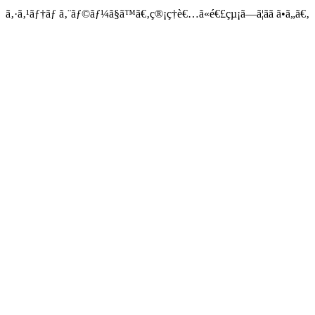
ã‚·ã‚¹ãƒ†ãƒ ã‚¨ãƒ©ãƒ¼ã§ã™ã€‚ç®¡ç†è€…ã«é€£çµ¡ã—ã¦ãã ã•ã„ã€‚