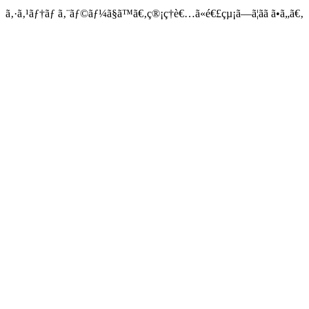
ã‚·ã‚¹ãƒ†ãƒ ã‚¨ãƒ©ãƒ¼ã§ã™ã€‚ç®¡ç†è€…ã«é€£çµ¡ã—ã¦ãã ã•ã„ã€‚