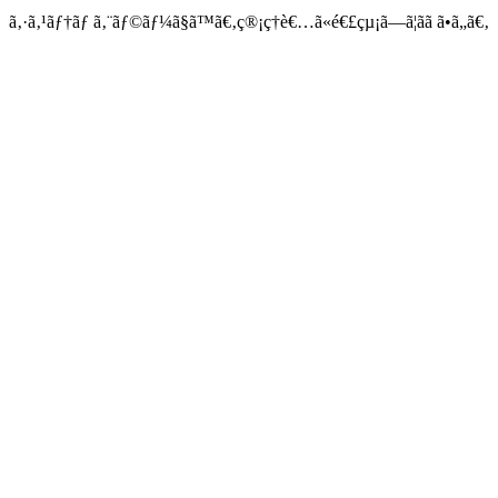
ã‚·ã‚¹ãƒ†ãƒ ã‚¨ãƒ©ãƒ¼ã§ã™ã€‚ç®¡ç†è€…ã«é€£çµ¡ã—ã¦ãã ã•ã„ã€‚