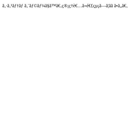
ã‚·ã‚¹ãƒ†ãƒ ã‚¨ãƒ©ãƒ¼ã§ã™ã€‚ç®¡ç†è€…ã«é€£çµ¡ã—ã¦ãã ã•ã„ã€‚