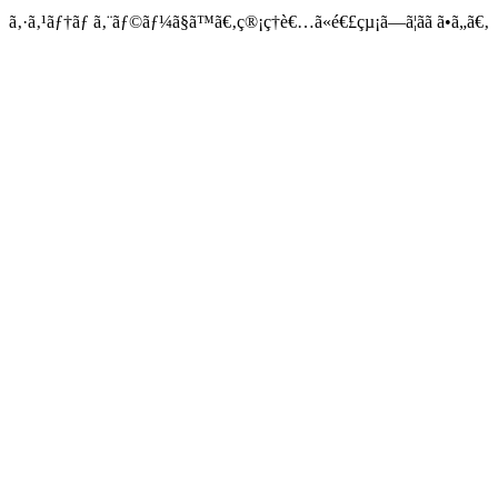
ã‚·ã‚¹ãƒ†ãƒ ã‚¨ãƒ©ãƒ¼ã§ã™ã€‚ç®¡ç†è€…ã«é€£çµ¡ã—ã¦ãã ã•ã„ã€‚