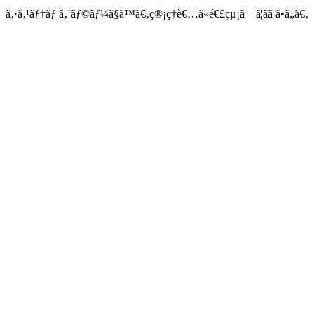
ã‚·ã‚¹ãƒ†ãƒ ã‚¨ãƒ©ãƒ¼ã§ã™ã€‚ç®¡ç†è€…ã«é€£çµ¡ã—ã¦ãã ã•ã„ã€‚