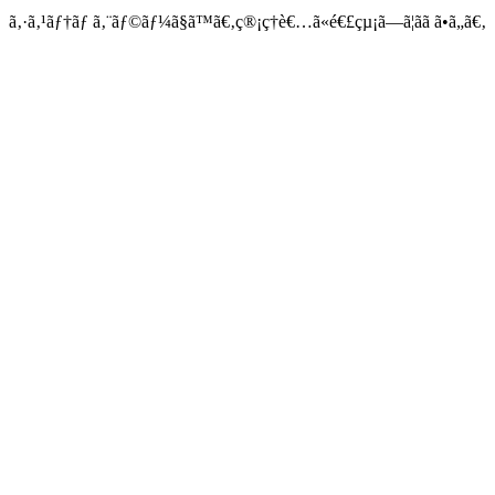
ã‚·ã‚¹ãƒ†ãƒ ã‚¨ãƒ©ãƒ¼ã§ã™ã€‚ç®¡ç†è€…ã«é€£çµ¡ã—ã¦ãã ã•ã„ã€‚