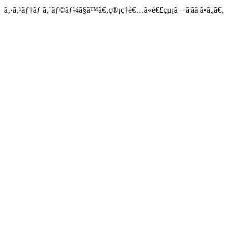
ã‚·ã‚¹ãƒ†ãƒ ã‚¨ãƒ©ãƒ¼ã§ã™ã€‚ç®¡ç†è€…ã«é€£çµ¡ã—ã¦ãã ã•ã„ã€‚