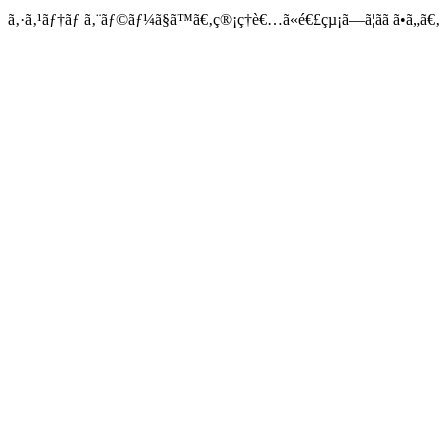
ã‚·ã‚¹ãƒ†ãƒ ã‚¨ãƒ©ãƒ¼ã§ã™ã€‚ç®¡ç†è€…ã«é€£çµ¡ã—ã¦ãã ã•ã„ã€‚