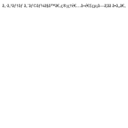
ã‚·ã‚¹ãƒ†ãƒ ã‚¨ãƒ©ãƒ¼ã§ã™ã€‚ç®¡ç†è€…ã«é€£çµ¡ã—ã¦ãã ã•ã„ã€‚