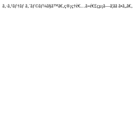
ã‚·ã‚¹ãƒ†ãƒ ã‚¨ãƒ©ãƒ¼ã§ã™ã€‚ç®¡ç†è€…ã«é€£çµ¡ã—ã¦ãã ã•ã„ã€‚