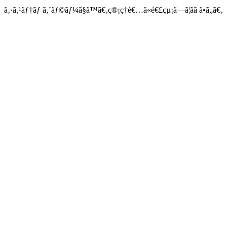
ã‚·ã‚¹ãƒ†ãƒ ã‚¨ãƒ©ãƒ¼ã§ã™ã€‚ç®¡ç†è€…ã«é€£çµ¡ã—ã¦ãã ã•ã„ã€‚