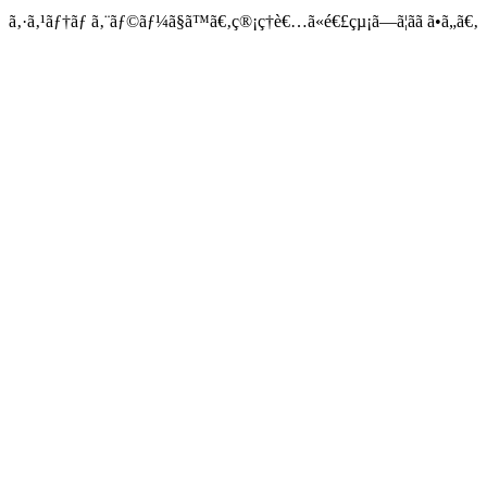
ã‚·ã‚¹ãƒ†ãƒ ã‚¨ãƒ©ãƒ¼ã§ã™ã€‚ç®¡ç†è€…ã«é€£çµ¡ã—ã¦ãã ã•ã„ã€‚