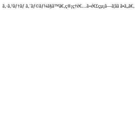
ã‚·ã‚¹ãƒ†ãƒ ã‚¨ãƒ©ãƒ¼ã§ã™ã€‚ç®¡ç†è€…ã«é€£çµ¡ã—ã¦ãã ã•ã„ã€‚