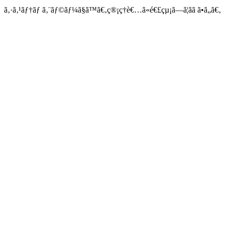
ã‚·ã‚¹ãƒ†ãƒ ã‚¨ãƒ©ãƒ¼ã§ã™ã€‚ç®¡ç†è€…ã«é€£çµ¡ã—ã¦ãã ã•ã„ã€‚